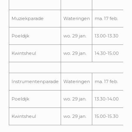
15
Muziekparade
Wateringen
ma. 17 feb.
15
wo
Poeldijk
wo. 29 jan.
13.00-13.30
fe
wo
Kwintsheul
wo. 29 jan.
14.30-15.00
fe
16
Instrumentenparade
Wateringen
ma. 17 feb.
16
wo
Poeldijk
wo. 29 jan.
13.30-14.00
fe
wo
Kwintsheul
wo. 29 jan.
15.00-15.30
fe