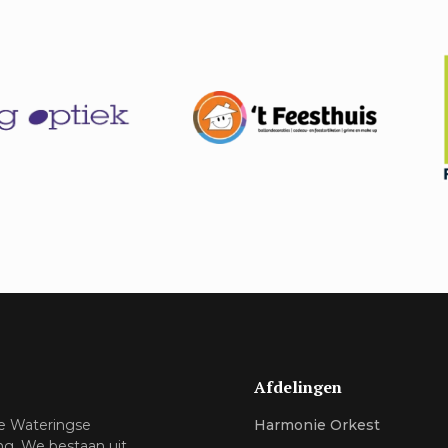
Afdelingen
de Wateringse
Harmonie Orkest
ng. We bestaan uit