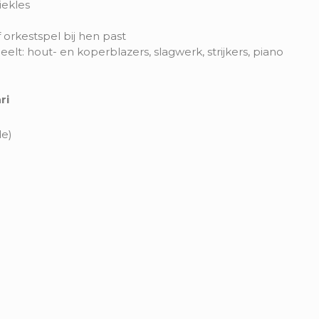
ekles
orkestspel bij hen past
t: hout- en koperblazers, slagwerk, strijkers, piano
ri
de)