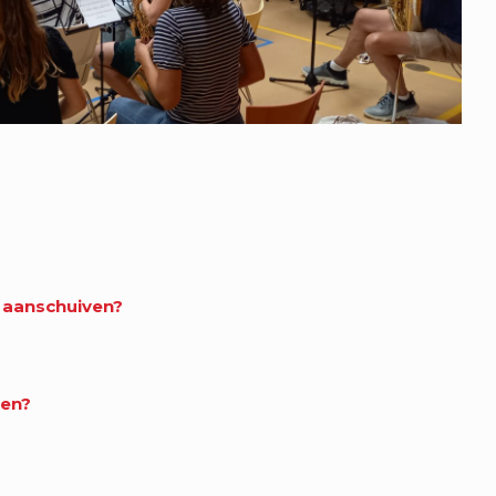
r aanschuiven?
oen?