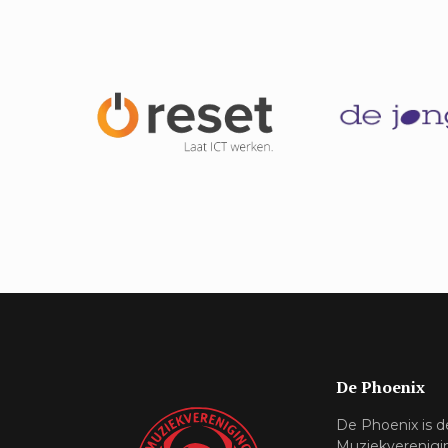
De Phoenix
De Phoenix is 
Muziekverenigi