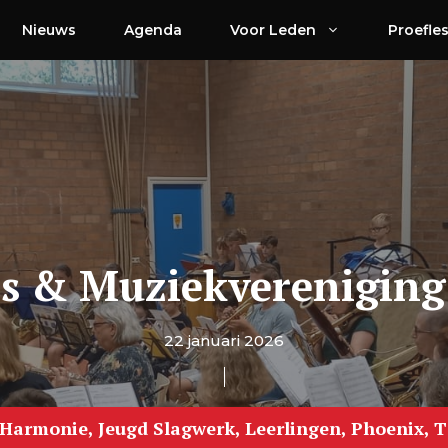
Nieuws
Agenda
Voor Leden
Proefle
as & Muziekverenigin
22 januari 2026
Harmonie
,
Jeugd Slagwerk
,
Leerlingen
,
Phoenix
,
T