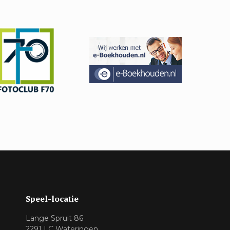
Speel-locatie
Lange Spruit 86
2291 LC Wateringen