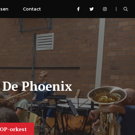
ssen
Contact
g De Phoenix
OP-orkest