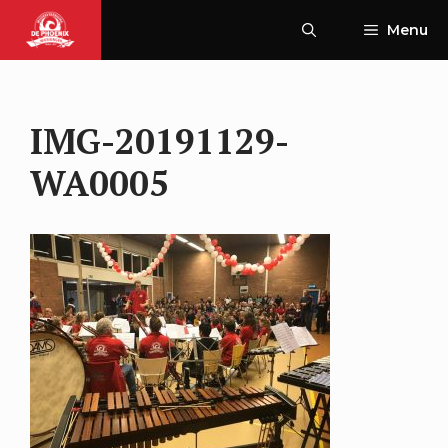
Ga
Menu
naar
de
inhoud
IMG-20191129-
WA0005