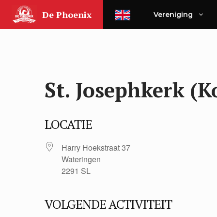
Ga
De Phoenix
Vereniging
naar
de
inhoud
St. Josephkerk (
LOCATIE
Harry Hoekstraat 37
Wateringen
2291 SL
VOLGENDE ACTIVITEIT