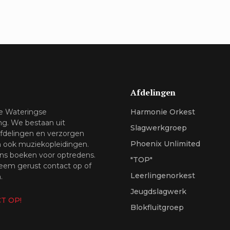
Afdelingen
de Wateringse
Harmonie Orkest
ng. We bestaan uit
Slagwerkgroep
afdelingen en verzorgen
Phoenix Unlimited
n ook muziekopleidingen.
ns boeken voor optredens.
"TOP"
em gerust contact op of
Leerlingenorkest
.
Jeugdslagwerk
T OP!
Blokfluitgroep