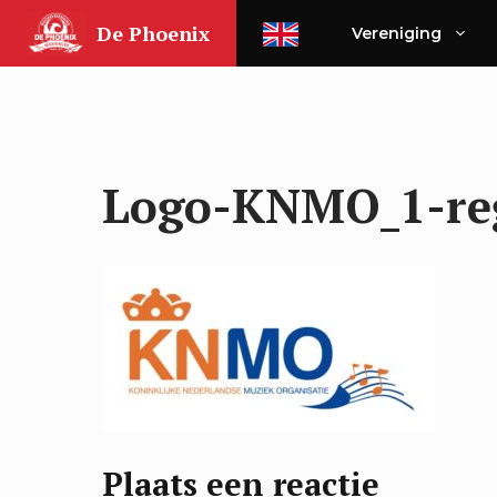
Ga
De Phoenix
Vereniging
naar
de
inhoud
Logo-KNMO_1-re
Plaats een reactie