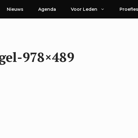
Nieuws
Agenda
Voor Leden
Proefle
gel-978×489