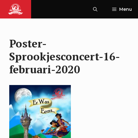
Ga
Menu
naar
de
inhoud
Poster-
Sprookjesconcert-16-
februari-2020