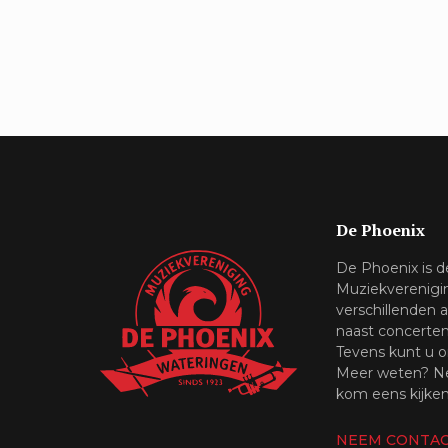
De Phoenix
De Phoenix is 
Muziekverenigi
verschillenden 
naast concerte
Tevens kunt u o
Meer weten? Ne
kom eens kijken
NEEM CONTAC