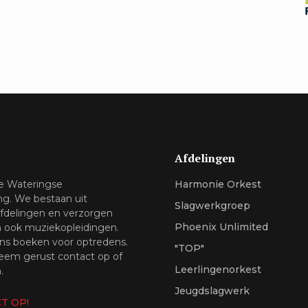
Afdelingen
de Wateringse
Harmonie Orkest
ng. We bestaan uit
Slagwerkgroep
afdelingen en verzorgen
Phoenix Unlimited
n ook muziekopleidingen.
ns boeken voor optredens.
"TOP"
em gerust contact op of
Leerlingenorkest
.
Jeugdslagwerk
T OP!