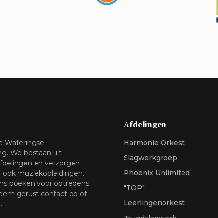
Afdelingen
de Wateringse
Harmonie Orkest
ng. We bestaan uit
Slagwerkgroep
afdelingen en verzorgen
Phoenix Unlimited
n ook muziekopleidingen.
ns boeken voor optredens.
"TOP"
em gerust contact op of
Leerlingenorkest
.
Jeugdslagwerk