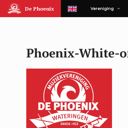
Ga
De Phoenix
Vereniging
naar
de
inhoud
Phoenix-White-o