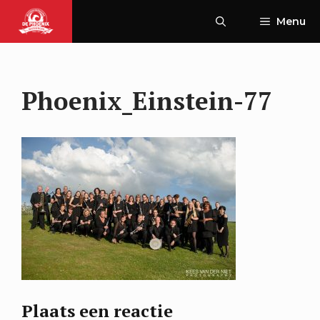
Ga
Menu
naar
de
inhoud
Phoenix_Einstein-77
Plaats een reactie