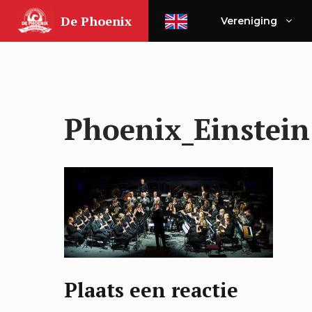
Ga
De Phoenix
Vereniging
naar
de
inhoud
Phoenix_Einstein
Plaats een reactie