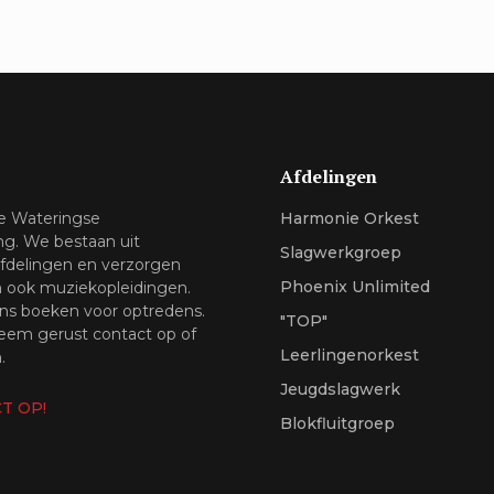
Afdelingen
de Wateringse
Harmonie Orkest
ng. We bestaan uit
Slagwerkgroep
afdelingen en verzorgen
Phoenix Unlimited
n ook muziekopleidingen.
ns boeken voor optredens.
"TOP"
em gerust contact op of
Leerlingenorkest
.
Jeugdslagwerk
T OP!
Blokfluitgroep